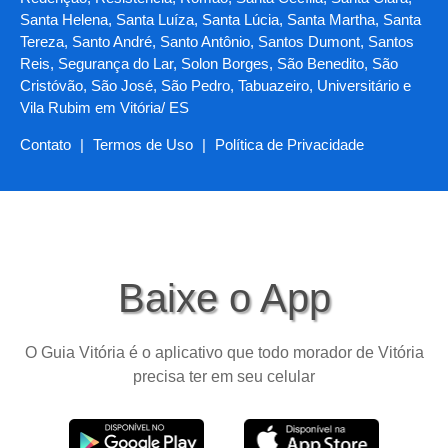
Santa Helena, Santa Luíza, Santa Lúcia, Santa Martha, Santa
Tereza, Santo André, Santo Antônio, Santos Dumont, Santos
Reis, Segurança do Lar, Solon Borges, São Benedito, São
Cristóvão, São José, São Pedro, Tabuazeiro, Universitário e
Vila Rubim em Vitória/ ES
Contato
|
Termos de Uso
|
Política de Privacidade
Baixe o App
O Guia Vitória é o aplicativo que todo morador de Vitória
precisa ter em seu celular