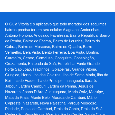
O Guia Vitória é o aplicativo que todo morador dos seguintes
bairros precisa ter em seu celular: Alagoano, Andorinhas,
Antônio Honório, Ariovaldo Favalessa, Bairro República, Bairro
da Penha, Bairro de Fátima, Bairro de Lourdes, Bairro do
Cabral, Bairro do Moscoso, Bairro do Quadro, Barro
Vermelho, Bela Vista, Bento Ferreira, Boa Vista, Bonfim,
Caratoíra, Centro, Comdusa, Conquista, Consolação,
Cruzamento, Enseada do Suá, Estrelinha, Fonte Grande,
Forte São João, Fradinhos, Goiabeiras, Grande Vitória,
Gurigica, Horto, Ilha das Caieiras, Ilha de Santa Maria, Ilha do
Boi, Ilha do Frade, Ilha do Príncipe, Inhanguetá, Itararé,
Jabour, Jardim Camburi, Jardim da Penha, Jesus de
Nazareth, Joana D'Arc, Jucutuquara, Maria Ortiz, Maruípe,
Mata da Praia, Monte Belo, Morada de Camburi, Mário
Cypreste, Nazareth, Nova Palestina, Parque Moscoso,
Piedade, Pontal de Camburi, Praia do Canto, Praia do Suá,
Redenção, Resistência, Romão, Santa Cecília, Santa Clara,