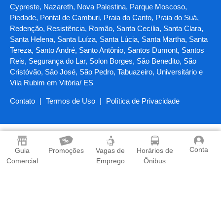
Cypreste, Nazareth, Nova Palestina, Parque Moscoso,
Piedade, Pontal de Camburi, Praia do Canto, Praia do Suá,
Redenção, Resistência, Romão, Santa Cecília, Santa Clara,
Santa Helena, Santa Luíza, Santa Lúcia, Santa Martha, Santa
Tereza, Santo André, Santo Antônio, Santos Dumont, Santos
Reis, Segurança do Lar, Solon Borges, São Benedito, São
Cristóvão, São José, São Pedro, Tabuazeiro, Universitário e
Vila Rubim em Vitória/ ES
Contato
|
Termos de Uso
|
Política de Privacidade
Conta
Guia
Promoções
Vagas de
Horários de
Comercial
Emprego
Ônibus
Baixe o App
O Guia Vitória é o aplicativo que todo morador de Vitória
precisa ter em seu celular