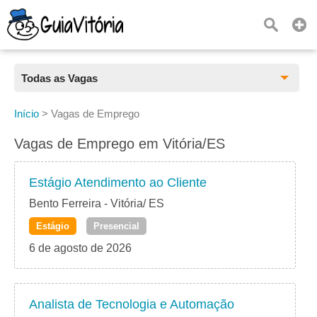
Todas as Vagas
Todas as Vagas
Início
>
Vagas de Emprego
CLT
Vagas de Emprego em Vitória/ES
Estágio
Estágio Atendimento ao Cliente
Freelancer
Bento Ferreira - Vitória/ ES
Estágio
Presencial
PJ
6 de agosto de 2026
Home Office
Analista de Tecnologia e Automação