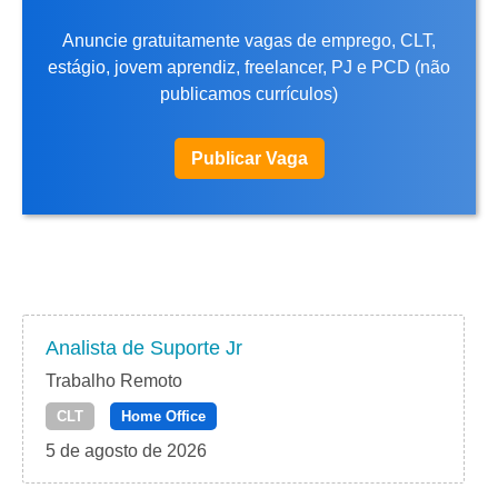
Anuncie gratuitamente vagas de emprego, CLT,
estágio, jovem aprendiz, freelancer, PJ e PCD (não
publicamos currículos)
Publicar Vaga
Analista de Suporte Jr
Trabalho Remoto
CLT
Home Office
5 de agosto de 2026