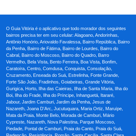
O Guia Vitória é o aplicativo que todo morador dos seguintes
bairros precisa ter em seu celular: Alagoano, Andorinhas,
Antônio Honório, Ariovaldo Favalessa, Bairro República, Bairro
da Penha, Bairro de Fátima, Bairro de Lourdes, Bairro do
Cabral, Bairro do Moscoso, Bairro do Quadro, Barro
Vermelho, Bela Vista, Bento Ferreira, Boa Vista, Bonfim,
Caratoíra, Centro, Comdusa, Conquista, Consolação,
Cruzamento, Enseada do Suá, Estrelinha, Fonte Grande,
Forte São João, Fradinhos, Goiabeiras, Grande Vitória,
Gurigica, Horto, Ilha das Caieiras, Ilha de Santa Maria, Ilha do
Boi, Ilha do Frade, Ilha do Príncipe, Inhanguetá, Itararé,
Jabour, Jardim Camburi, Jardim da Penha, Jesus de
Nazareth, Joana D'Arc, Jucutuquara, Maria Ortiz, Maruípe,
Mata da Praia, Monte Belo, Morada de Camburi, Mário
Cypreste, Nazareth, Nova Palestina, Parque Moscoso,
Piedade, Pontal de Camburi, Praia do Canto, Praia do Suá,
Redenção, Resistência, Romão, Santa Cecília, Santa Clara,