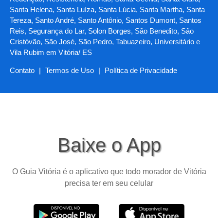
Santa Helena, Santa Luíza, Santa Lúcia, Santa Martha, Santa
Tereza, Santo André, Santo Antônio, Santos Dumont, Santos
Reis, Segurança do Lar, Solon Borges, São Benedito, São
Cristóvão, São José, São Pedro, Tabuazeiro, Universitário e
Vila Rubim em Vitória/ ES
Contato
|
Termos de Uso
|
Política de Privacidade
Baixe o App
O Guia Vitória é o aplicativo que todo morador de Vitória
precisa ter em seu celular