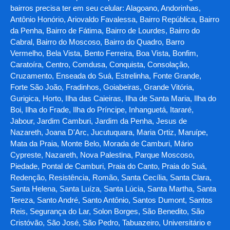
bairros precisa ter em seu celular: Alagoano, Andorinhas,
Antônio Honório, Ariovaldo Favalessa, Bairro República, Bairro
da Penha, Bairro de Fátima, Bairro de Lourdes, Bairro do
Cabral, Bairro do Moscoso, Bairro do Quadro, Barro
Vermelho, Bela Vista, Bento Ferreira, Boa Vista, Bonfim,
Caratoíra, Centro, Comdusa, Conquista, Consolação,
Cruzamento, Enseada do Suá, Estrelinha, Fonte Grande,
Forte São João, Fradinhos, Goiabeiras, Grande Vitória,
Gurigica, Horto, Ilha das Caieiras, Ilha de Santa Maria, Ilha do
Boi, Ilha do Frade, Ilha do Príncipe, Inhanguetá, Itararé,
Jabour, Jardim Camburi, Jardim da Penha, Jesus de
Nazareth, Joana D'Arc, Jucutuquara, Maria Ortiz, Maruípe,
Mata da Praia, Monte Belo, Morada de Camburi, Mário
Cypreste, Nazareth, Nova Palestina, Parque Moscoso,
Piedade, Pontal de Camburi, Praia do Canto, Praia do Suá,
Redenção, Resistência, Romão, Santa Cecília, Santa Clara,
Santa Helena, Santa Luíza, Santa Lúcia, Santa Martha, Santa
Tereza, Santo André, Santo Antônio, Santos Dumont, Santos
Reis, Segurança do Lar, Solon Borges, São Benedito, São
Cristóvão, São José, São Pedro, Tabuazeiro, Universitário e