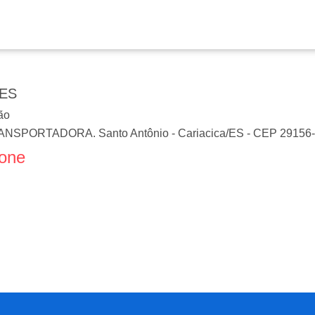
ES
ão
TRANSPORTADORA. Santo Antônio
-
Cariacica
/
ES
- CEP
29156
fone