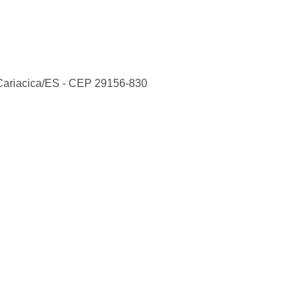
Cariacica
/
ES
- CEP
29156-830