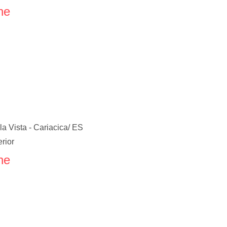
ne
a Vista - Cariacica/ ES
erior
ne