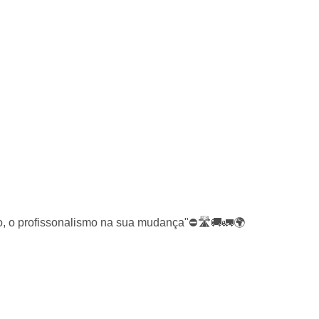
do, o profissonalismo na sua mudança"⛔🛣🚚🚛🌍