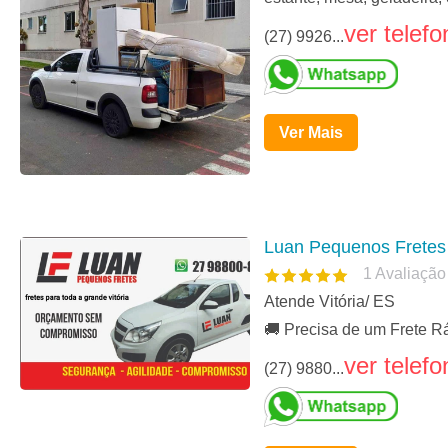
ver telefo
(27) 9926...
Ver Mais
Luan Pequenos Fretes
1
Avaliação
Atende Vitória/ ES
🚚 Precisa de um Frete R
ver telefo
(27) 9880...