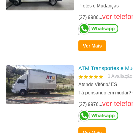
Fretes e Mudanças
ver telefo
(27) 9986...
Ver Mais
ATM Transportes e M
1
Avaliação
Atende Vitória/ ES
Tá pensando em mudar? Ch
ver telefo
(27) 9976...
Ver Mais