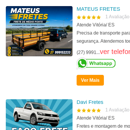
MATEUS FRETES
1
Avaliação
Atende Vitória/ ES
Precisa de transporte p
segurança. Atendemos tod
ver telefo
(27) 9991...
Ver Mais
Davi Fretes
1
Avaliação
Atende Vitória/ ES
Fretes e montagem de mov