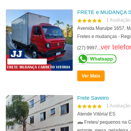
FRETE e MUDANÇA S
1
Avaliação
Avenida Maruípe 1657. Mar
Fretes e mudanças - Regi
ver telefo
(27) 9997...
Ver Mais
Frete Saveiro
1
Avaliação
Atende Vitória/ ES
🛻 Fretes/ pequenos na Gr
estante, mesa, geladeira, 