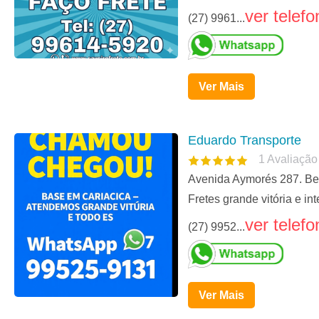
ver telefo
(27) 9961...
Ver Mais
Eduardo Transporte
1
Avaliação
Avenida Aymorés 287. Bel
Fretes grande vitória e int
ver telefo
(27) 9952...
Ver Mais