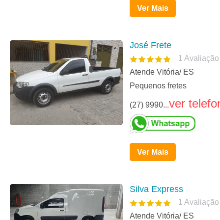
Ver Mais
José Frete
1
Avaliação
Atende Vitória/ ES
Pequenos fretes
ver telefo
(27) 9990...
Ver Mais
Silva Express
1
Avaliação
Atende Vitória/ ES