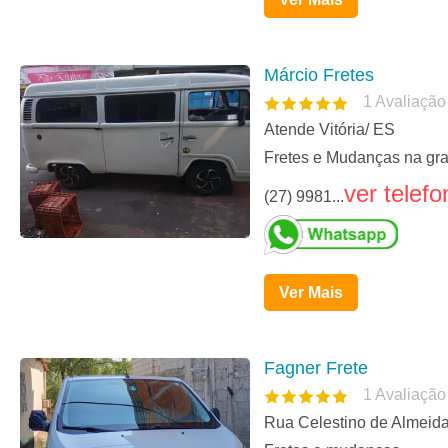
Márcio Fretes
1
Avaliação
Atende Vitória/ ES
Fretes e Mudanças na gra
ver telefo
(27) 9981...
Ver Mais
Fagner Frete
1
Avaliação
Rua Celestino de Almeida