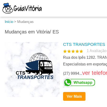
Início
>
Mudanças
Mudanças em Vitória/ ES
CTS TRANSPORTES
1
Avaliação
Rua dos Ipês 1282. TRA
Especialistas em exporta
ver telefo
(27) 9994...
Ver Mais