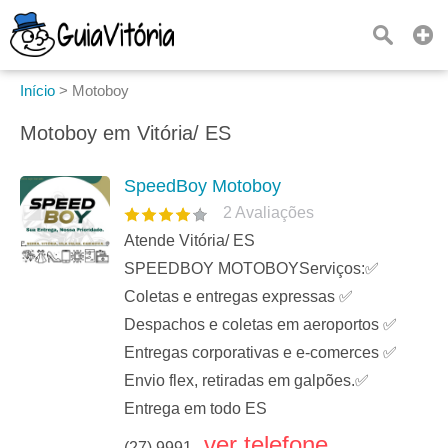
Início
>
Motoboy
Motoboy em Vitória/ ES
SpeedBoy Motoboy
2
Avaliações
Atende Vitória/ ES
SPEEDBOY MOTOBOYServiços:✅
Coletas e entregas expressas ✅
Despachos e coletas em aeroportos ✅
Entregas corporativas e e-comerces ✅
Envio flex, retiradas em galpões.✅
Entrega em todo ES
ver telefone
(27) 9991...