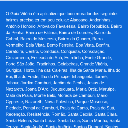
O Guia Vitória é o aplicativo que todo morador dos seguintes
bairros precisa ter em seu celular: Alagoano, Andorinhas,
Antônio Honório, Ariovaldo Favalessa, Bairro República, Bairro
da Penha, Bairro de Fátima, Bairro de Lourdes, Bairro do
Cabral, Bairro do Moscoso, Bairro do Quadro, Barro
Vermelho, Bela Vista, Bento Ferreira, Boa Vista, Bonfim,
Caratoíra, Centro, Comdusa, Conquista, Consolação,
Cruzamento, Enseada do Suá, Estrelinha, Fonte Grande,
Forte São João, Fradinhos, Goiabeiras, Grande Vitória,
Gurigica, Horto, Ilha das Caieiras, Ilha de Santa Maria, Ilha do
Boi, Ilha do Frade, Ilha do Príncipe, Inhanguetá, Itararé,
Jabour, Jardim Camburi, Jardim da Penha, Jesus de
Nazareth, Joana D'Arc, Jucutuquara, Maria Ortiz, Maruípe,
Mata da Praia, Monte Belo, Morada de Camburi, Mário
Cypreste, Nazareth, Nova Palestina, Parque Moscoso,
Piedade, Pontal de Camburi, Praia do Canto, Praia do Suá,
Redenção, Resistência, Romão, Santa Cecília, Santa Clara,
Santa Helena, Santa Luíza, Santa Lúcia, Santa Martha, Santa
Tereza, Santo André, Santo Antônio, Santos Dumont, Santos