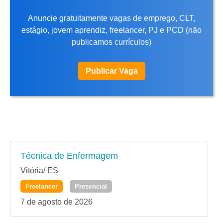
Anuncie gratuitamente vagas de emprego, CLT,
estágio, jovem aprendiz, freelancer, PJ e PCD (não
publicamos currículos)
Publicar Vaga
Técnica de Enfermagem
Vitória/ ES
Freelancer
Presencial
7 de agosto de 2026