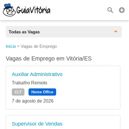
Todas as Vagas
Todas as Vagas
Início
>
Vagas de Emprego
CLT
Vagas de Emprego em Vitória/ES
Estágio
Auxiliar Administrativo
Freelancer
Trabalho Remoto
CLT
Home Office
PJ
7 de agosto de 2026
Home Office
Supervisor de Vendas