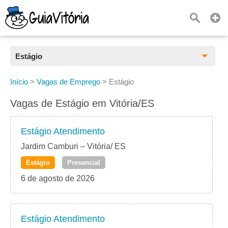
Estágio
Todas as Vagas
Início
>
Vagas de Emprego
>
Estágio
CLT
Vagas de Estágio em Vitória/ES
Estágio
Estágio Atendimento
Freelancer
Jardim Camburi – Vitória/ ES
Estágio
Presencial
PJ
6 de agosto de 2026
Home Office
Estágio Atendimento