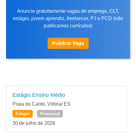
Anuncie gratuitamente vagas de emprego, CLT,
estágio, jovem aprendiz, freelancer, PJ e PCD (não
publicamos currículos)
Publicar Vaga
Estágio Ensino Médio
Praia do Canto, Vitória/ ES
Estágio
Presencial
30 de julho de 2026