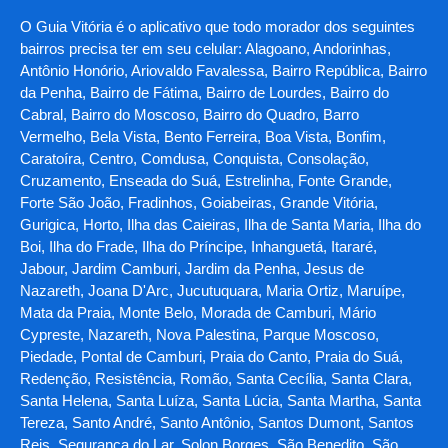
O Guia Vitória é o aplicativo que todo morador dos seguintes
bairros precisa ter em seu celular: Alagoano, Andorinhas,
Antônio Honório, Ariovaldo Favalessa, Bairro República, Bairro
da Penha, Bairro de Fátima, Bairro de Lourdes, Bairro do
Cabral, Bairro do Moscoso, Bairro do Quadro, Barro
Vermelho, Bela Vista, Bento Ferreira, Boa Vista, Bonfim,
Caratoíra, Centro, Comdusa, Conquista, Consolação,
Cruzamento, Enseada do Suá, Estrelinha, Fonte Grande,
Forte São João, Fradinhos, Goiabeiras, Grande Vitória,
Gurigica, Horto, Ilha das Caieiras, Ilha de Santa Maria, Ilha do
Boi, Ilha do Frade, Ilha do Príncipe, Inhanguetá, Itararé,
Jabour, Jardim Camburi, Jardim da Penha, Jesus de
Nazareth, Joana D'Arc, Jucutuquara, Maria Ortiz, Maruípe,
Mata da Praia, Monte Belo, Morada de Camburi, Mário
Cypreste, Nazareth, Nova Palestina, Parque Moscoso,
Piedade, Pontal de Camburi, Praia do Canto, Praia do Suá,
Redenção, Resistência, Romão, Santa Cecília, Santa Clara,
Santa Helena, Santa Luíza, Santa Lúcia, Santa Martha, Santa
Tereza, Santo André, Santo Antônio, Santos Dumont, Santos
Reis, Segurança do Lar, Solon Borges, São Benedito, São