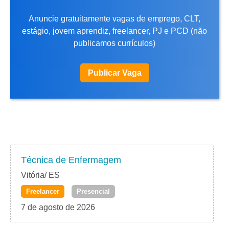
Anuncie gratuitamente vagas de emprego, CLT,
estágio, jovem aprendiz, freelancer, PJ e PCD (não
publicamos currículos)
Publicar Vaga
Técnica de Enfermagem
Vitória/ ES
Freelancer
Presencial
7 de agosto de 2026