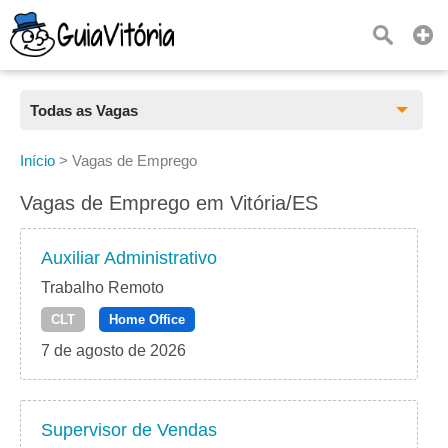
Todas as Vagas
Todas as Vagas
Início
>
Vagas de Emprego
CLT
Vagas de Emprego em Vitória/ES
Estágio
Auxiliar Administrativo
Freelancer
Trabalho Remoto
CLT
Home Office
PJ
7 de agosto de 2026
Home Office
Supervisor de Vendas