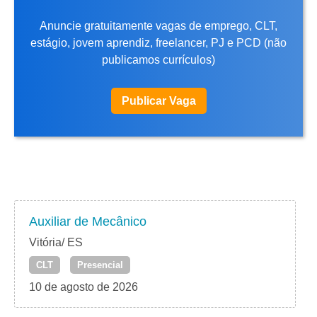
Anuncie gratuitamente vagas de emprego, CLT,
estágio, jovem aprendiz, freelancer, PJ e PCD (não
publicamos currículos)
Publicar Vaga
Auxiliar de Mecânico
Vitória/ ES
CLT
Presencial
10 de agosto de 2026