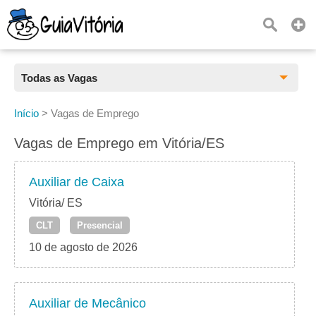
Todas as Vagas
Todas as Vagas
Início
>
Vagas de Emprego
CLT
Vagas de Emprego em Vitória/ES
Estágio
Auxiliar de Caixa
Freelancer
Vitória/ ES
CLT
Presencial
PJ
10 de agosto de 2026
Home Office
Auxiliar de Mecânico