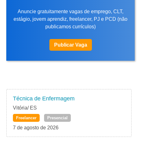
Anuncie gratuitamente vagas de emprego, CLT,
estágio, jovem aprendiz, freelancer, PJ e PCD (não
publicamos currículos)
Publicar Vaga
Técnica de Enfermagem
Vitória/ ES
Freelancer
Presencial
7 de agosto de 2026