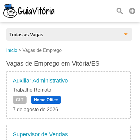
Todas as Vagas
Todas as Vagas
Início
>
Vagas de Emprego
CLT
Vagas de Emprego em Vitória/ES
Estágio
Auxiliar Administrativo
Freelancer
Trabalho Remoto
CLT
Home Office
PJ
7 de agosto de 2026
Home Office
Supervisor de Vendas