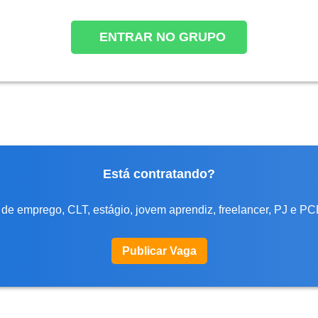
ENTRAR NO GRUPO
Está contratando?
de emprego, CLT, estágio, jovem aprendiz, freelancer, PJ e PC
Publicar Vaga