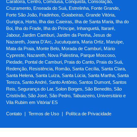
Caratoíra, Centro, Comdusa, Conquista, Consolação,
Cruzamento, Enseada do Suá, Estrelinha, Fonte Grande,
Forte São João, Fradinhos, Goiabeiras, Grande Vitória,
Gurigica, Horto, Ilha das Caieiras, Ilha de Santa Maria, Ilha do
Boi, Ilha do Frade, Ilha do Príncipe, Inhanguetá, Itararé,
Jabour, Jardim Camburi, Jardim da Penha, Jesus de
Nazareth, Joana D'Arc, Jucutuquara, Maria Ortiz, Maruípe,
Mata da Praia, Monte Belo, Morada de Camburi, Mário
Cypreste, Nazareth, Nova Palestina, Parque Moscoso,
Piedade, Pontal de Camburi, Praia do Canto, Praia do Suá,
Redenção, Resistência, Romão, Santa Cecília, Santa Clara,
Santa Helena, Santa Luíza, Santa Lúcia, Santa Martha, Santa
Tereza, Santo André, Santo Antônio, Santos Dumont, Santos
Reis, Segurança do Lar, Solon Borges, São Benedito, São
Cristóvão, São José, São Pedro, Tabuazeiro, Universitário e
Vila Rubim em Vitória/ ES
Contato
|
Termos de Uso
|
Política de Privacidade