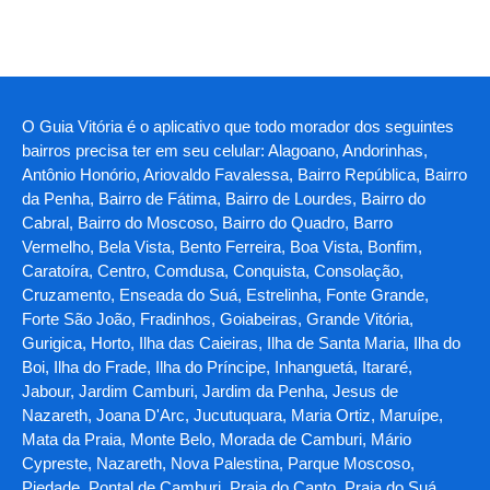
O Guia Vitória é o aplicativo que todo morador dos seguintes
bairros precisa ter em seu celular: Alagoano, Andorinhas,
Antônio Honório, Ariovaldo Favalessa, Bairro República, Bairro
da Penha, Bairro de Fátima, Bairro de Lourdes, Bairro do
Cabral, Bairro do Moscoso, Bairro do Quadro, Barro
Vermelho, Bela Vista, Bento Ferreira, Boa Vista, Bonfim,
Caratoíra, Centro, Comdusa, Conquista, Consolação,
Cruzamento, Enseada do Suá, Estrelinha, Fonte Grande,
Forte São João, Fradinhos, Goiabeiras, Grande Vitória,
Gurigica, Horto, Ilha das Caieiras, Ilha de Santa Maria, Ilha do
Boi, Ilha do Frade, Ilha do Príncipe, Inhanguetá, Itararé,
Jabour, Jardim Camburi, Jardim da Penha, Jesus de
Nazareth, Joana D'Arc, Jucutuquara, Maria Ortiz, Maruípe,
Mata da Praia, Monte Belo, Morada de Camburi, Mário
Cypreste, Nazareth, Nova Palestina, Parque Moscoso,
Piedade, Pontal de Camburi, Praia do Canto, Praia do Suá,