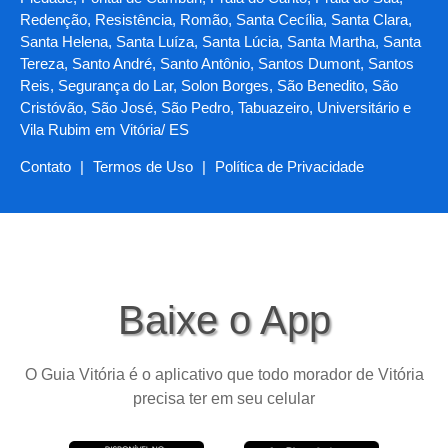
Redenção, Resistência, Romão, Santa Cecília, Santa Clara,
Santa Helena, Santa Luíza, Santa Lúcia, Santa Martha, Santa
Tereza, Santo André, Santo Antônio, Santos Dumont, Santos
Reis, Segurança do Lar, Solon Borges, São Benedito, São
Cristóvão, São José, São Pedro, Tabuazeiro, Universitário e
Vila Rubim em Vitória/ ES
Contato
|
Termos de Uso
|
Política de Privacidade
Baixe o App
O Guia Vitória é o aplicativo que todo morador de Vitória
precisa ter em seu celular