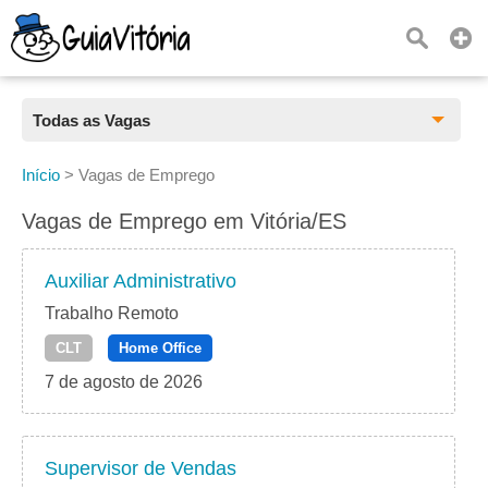
Todas as Vagas
Todas as Vagas
Início
>
Vagas de Emprego
CLT
Vagas de Emprego em Vitória/ES
Estágio
Auxiliar Administrativo
Freelancer
Trabalho Remoto
CLT
Home Office
PJ
7 de agosto de 2026
Home Office
Supervisor de Vendas