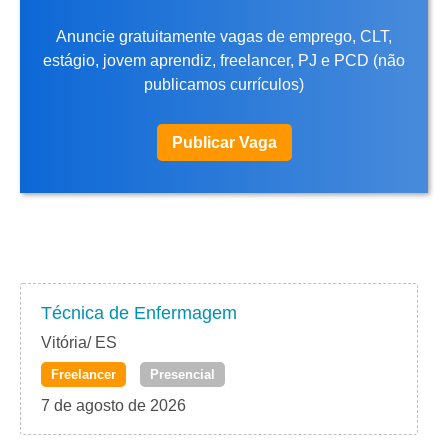
Anuncie gratuitamente vagas de emprego, CLT,
estágio, jovem aprendiz, freelancer, PJ e PCD (não
publicamos currículos)
Publicar Vaga
Técnica de Enfermagem
Vitória/ ES
Freelancer
Presencial
7 de agosto de 2026