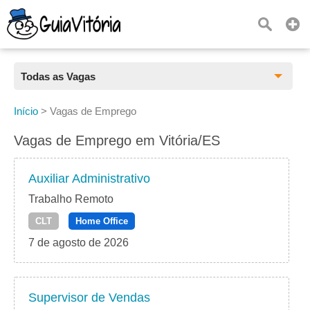
Todas as Vagas
Todas as Vagas
Início
>
Vagas de Emprego
CLT
Vagas de Emprego em Vitória/ES
Estágio
Auxiliar Administrativo
Freelancer
Trabalho Remoto
CLT
Home Office
PJ
7 de agosto de 2026
Home Office
Supervisor de Vendas