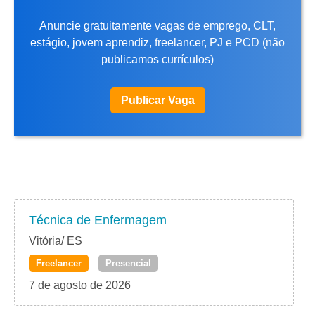
Anuncie gratuitamente vagas de emprego, CLT,
estágio, jovem aprendiz, freelancer, PJ e PCD (não
publicamos currículos)
Publicar Vaga
Técnica de Enfermagem
Vitória/ ES
Freelancer
Presencial
7 de agosto de 2026