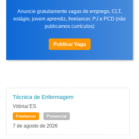
Anuncie gratuitamente vagas de emprego, CLT,
estágio, jovem aprendiz, freelancer, PJ e PCD (não
publicamos currículos)
Publicar Vaga
Técnica de Enfermagem
Vitória/ ES
Freelancer
Presencial
7 de agosto de 2026