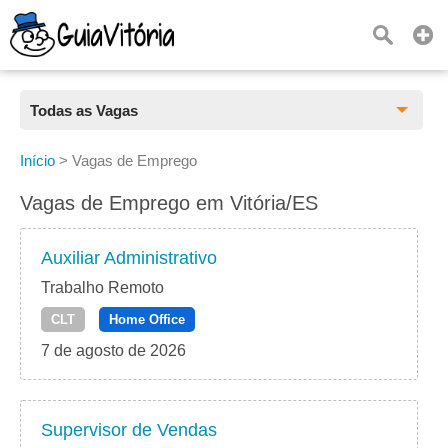
Todas as Vagas
Todas as Vagas
Início
>
Vagas de Emprego
CLT
Vagas de Emprego em Vitória/ES
Estágio
Auxiliar Administrativo
Freelancer
Trabalho Remoto
CLT
Home Office
PJ
7 de agosto de 2026
Home Office
Supervisor de Vendas