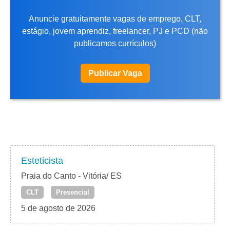
Anuncie gratuitamente vagas de emprego, CLT,
estágio, jovem aprendiz, freelancer, PJ e PCD (não
publicamos currículos)
Publicar Vaga
Esteticista
Praia do Canto - Vitória/ ES
CLT
Presencial
5 de agosto de 2026