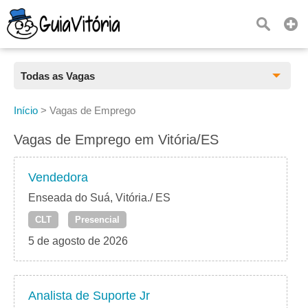
Todas as Vagas
Todas as Vagas
Início
>
Vagas de Emprego
CLT
Vagas de Emprego em Vitória/ES
Estágio
Vendedora
Freelancer
Enseada do Suá, Vitória./ ES
CLT
Presencial
PJ
5 de agosto de 2026
Home Office
Analista de Suporte Jr