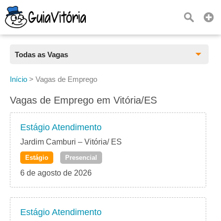
Todas as Vagas
Todas as Vagas
Início
>
Vagas de Emprego
CLT
Vagas de Emprego em Vitória/ES
Estágio
Estágio Atendimento
Freelancer
Jardim Camburi – Vitória/ ES
Estágio
Presencial
PJ
6 de agosto de 2026
Home Office
Estágio Atendimento