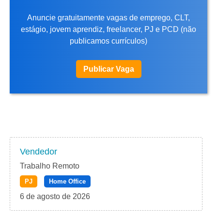
Anuncie gratuitamente vagas de emprego, CLT,
estágio, jovem aprendiz, freelancer, PJ e PCD (não
publicamos currículos)
Publicar Vaga
Vendedor
Trabalho Remoto
PJ
Home Office
6 de agosto de 2026