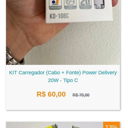
KIT Carregador (Cabo + Fonte) Power Delivery
20W - Tipo C
R$
60,00
R$ 70,00
13%