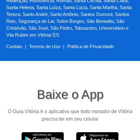
Redenção, Resistência, Romão, Santa Cecília, Santa Clara,
Santa Helena, Santa Luíza, Santa Lúcia, Santa Martha, Santa
Tereza, Santo André, Santo Antônio, Santos Dumont, Santos
Reis, Segurança do Lar, Solon Borges, São Benedito, São
Cristóvão, São José, São Pedro, Tabuazeiro, Universitário e
Vila Rubim em Vitória/ ES
Contato
|
Termos de Uso
|
Política de Privacidade
Baixe o App
O Guia Vitória é o aplicativo que todo morador de Vitória
precisa ter em seu celular