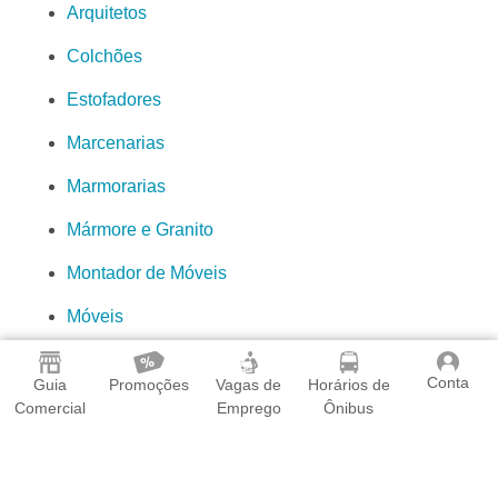
Arquitetos
Colchões
Estofadores
Marcenarias
Marmorarias
Mármore e Granito
Montador de Móveis
Móveis
Móveis Modulados
Conta
Guia
Promoções
Vagas de
Horários de
Móveis Planejados
Comercial
Emprego
Ônibus
Móveis para Escritório
Serralherias