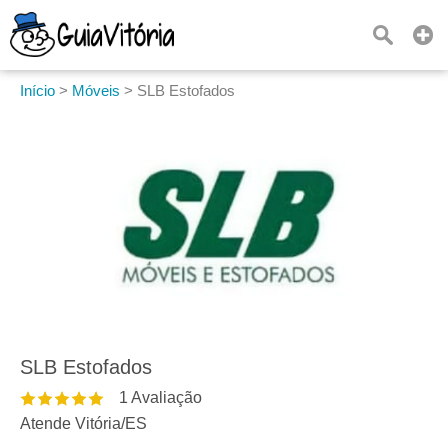
Início
>
Móveis
>
SLB Estofados
SLB Estofados
1
Avaliação
Atende Vitória
/
ES