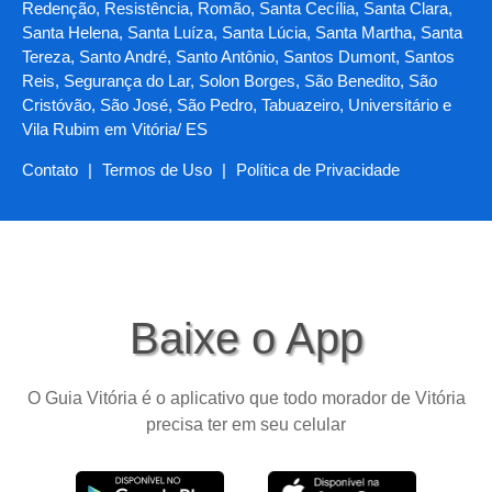
Redenção, Resistência, Romão, Santa Cecília, Santa Clara,
Santa Helena, Santa Luíza, Santa Lúcia, Santa Martha, Santa
Tereza, Santo André, Santo Antônio, Santos Dumont, Santos
Reis, Segurança do Lar, Solon Borges, São Benedito, São
Cristóvão, São José, São Pedro, Tabuazeiro, Universitário e
Vila Rubim em Vitória/ ES
Contato
|
Termos de Uso
|
Política de Privacidade
Baixe o App
O Guia Vitória é o aplicativo que todo morador de Vitória
precisa ter em seu celular