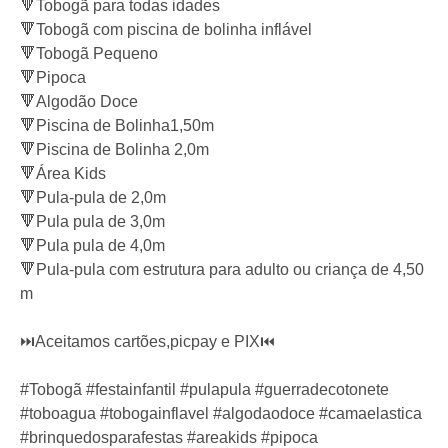
🔻Tobogã para todas idades
🔻Tobogã com piscina de bolinha inflável
🔻Tobogã Pequeno
🔻Pipoca
🔻Algodão Doce
🔻Piscina de Bolinha1,50m
🔻Piscina de Bolinha 2,0m
🔻Área Kids
🔻Pula-pula de 2,0m
🔻Pula pula de 3,0m
🔻Pula pula de 4,0m
🔻Pula-pula com estrutura para adulto ou criança de 4,50
m
⏭️Aceitamos cartões,picpay e PIX⏮️
#Tobogã #festainfantil #pulapula #guerradecotonete
#toboagua #tobogainflavel #algodaodoce #camaelastica
#brinquedosparafestas #areakids #pipoca