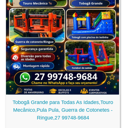
Tobogã Grande para Todas As Idades,Touro
Mecânico,Pula Pula, Guerra de Cotonetes -
Ringue,27 99748-9684