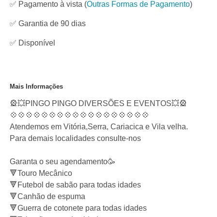
✅ Pagamento à vista
(
Outras Formas de Pagamento
)
✅ Garantia de 90 dias
✅
Disponível
Mais Informações
🎡💥PINGO PINGO DIVERSÕES E EVENTOS💥🎡
💠💠💠💠💠💠💠💠💠💠💠💠💠💠💠💠💠💠
Atendemos em Vitória,Serra, Cariacica e Vila velha.
Para demais localidades consulte-nos
Garanta o seu agendamento🥳
🔻Touro Mecânico
🔻Futebol de sabão para todas idades
🔻Canhão de espuma
🔻Guerra de cotonete para todas idades