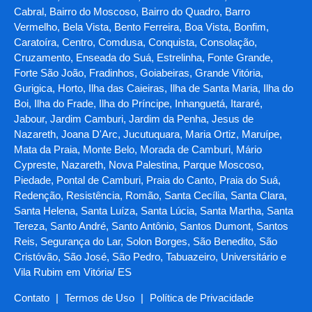
Cabral, Bairro do Moscoso, Bairro do Quadro, Barro
Vermelho, Bela Vista, Bento Ferreira, Boa Vista, Bonfim,
Caratoíra, Centro, Comdusa, Conquista, Consolação,
Cruzamento, Enseada do Suá, Estrelinha, Fonte Grande,
Forte São João, Fradinhos, Goiabeiras, Grande Vitória,
Gurigica, Horto, Ilha das Caieiras, Ilha de Santa Maria, Ilha do
Boi, Ilha do Frade, Ilha do Príncipe, Inhanguetá, Itararé,
Jabour, Jardim Camburi, Jardim da Penha, Jesus de
Nazareth, Joana D'Arc, Jucutuquara, Maria Ortiz, Maruípe,
Mata da Praia, Monte Belo, Morada de Camburi, Mário
Cypreste, Nazareth, Nova Palestina, Parque Moscoso,
Piedade, Pontal de Camburi, Praia do Canto, Praia do Suá,
Redenção, Resistência, Romão, Santa Cecília, Santa Clara,
Santa Helena, Santa Luíza, Santa Lúcia, Santa Martha, Santa
Tereza, Santo André, Santo Antônio, Santos Dumont, Santos
Reis, Segurança do Lar, Solon Borges, São Benedito, São
Cristóvão, São José, São Pedro, Tabuazeiro, Universitário e
Vila Rubim em Vitória/ ES
Contato
|
Termos de Uso
|
Política de Privacidade