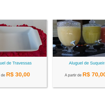
uel de Travessas
Aluguel de Suqueir
R$
30,00
R$
70,0
r de
A partir de