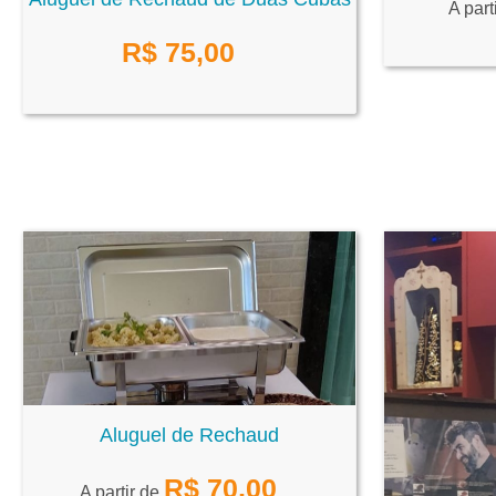
A part
R$
75,00
Aluguel de Rechaud
R$
70,00
A partir de