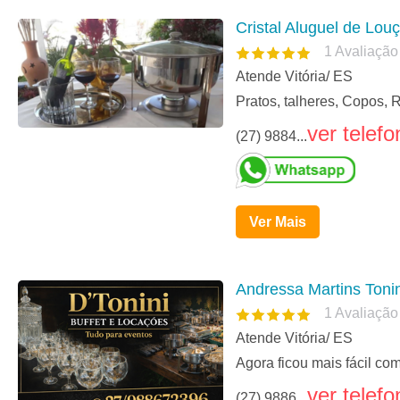
Cristal Aluguel de Lou
1
Avaliação
Atende Vitória/ ES
Pratos, talheres, Copos, 
ver telefo
(27) 9884...
Ver Mais
Andressa Martins Tonin
1
Avaliação
Atende Vitória/ ES
Agora ficou mais fácil c
ver telefo
(27) 9886...