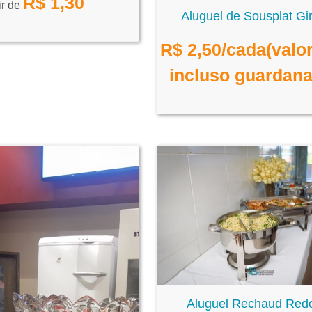
R$
1,30
ir de
Aluguel de Sousplat Gi
R$
2,50
/cada(valo
incluso guardan
Aluguel Rechaud Red