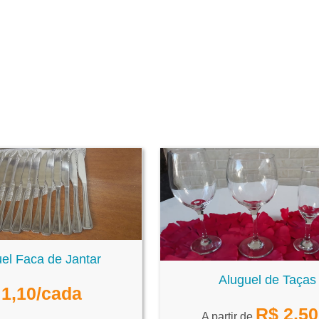
el Faca de Jantar
Aluguel de Taças
1,10
/cada
R$
2,50
A partir de