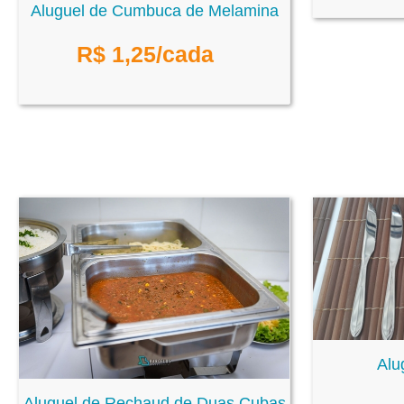
Aluguel de Cumbuca de Melamina
R$
1,25
/cada
Alu
Aluguel de Rechaud de Duas Cubas