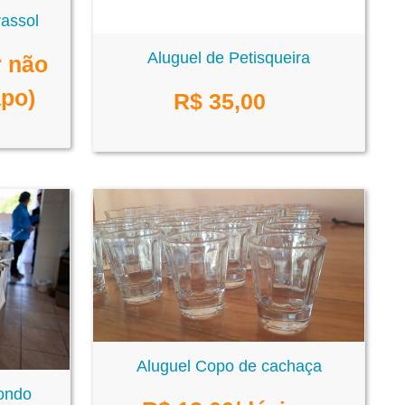
rassol
Aluguel de Petisqueira
r não
apo)
R$
35,00
Aluguel Copo de cachaça
ondo