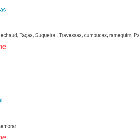
ças
Rechaud, Taças, Suqueira , Travessas, cumbucas, ramequim, Pan
ne
i
omemorar
ne