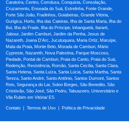
Caratoíra, Centro, Comdusa, Conquista, Consolação,
Cruzamento, Enseada do Suá, Estrelinha, Fonte Grande,
Forte São João, Fradinhos, Goiabeiras, Grande Vitória,
Gurigica, Horto, Ilha das Caieiras, Ilha de Santa Maria, Ilha do
Boi, Ilha do Frade, Ilha do Príncipe, Inhanguetá, Itararé,
Jabour, Jardim Camburi, Jardim da Penha, Jesus de
Nazareth, Joana D'Arc, Jucutuquara, Maria Ortiz, Maruípe,
Mata da Praia, Monte Belo, Morada de Camburi, Mário
Cypreste, Nazareth, Nova Palestina, Parque Moscoso,
Piedade, Pontal de Camburi, Praia do Canto, Praia do Suá,
Redenção, Resistência, Romão, Santa Cecília, Santa Clara,
Santa Helena, Santa Luíza, Santa Lúcia, Santa Martha, Santa
Tereza, Santo André, Santo Antônio, Santos Dumont, Santos
Reis, Segurança do Lar, Solon Borges, São Benedito, São
Cristóvão, São José, São Pedro, Tabuazeiro, Universitário e
Vila Rubim em Vitória/ ES
Contato
|
Termos de Uso
|
Política de Privacidade