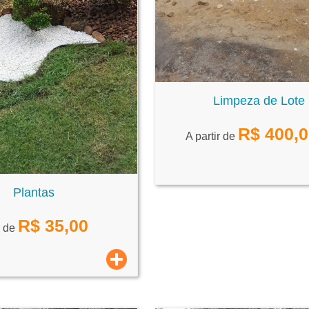
Limpeza de Lote
R$
400,
A partir de
Plantas
R$
35,00
r de