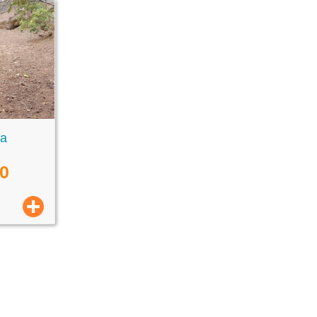
ra
00