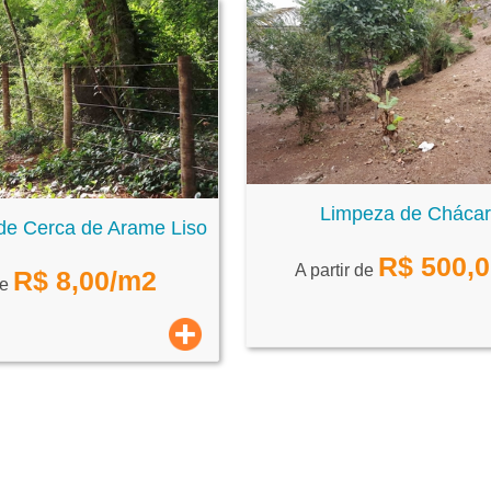
Limpeza de Cháca
 de Cerca de Arame Liso
R$
500,
A partir de
R$
8,00
/m2
de