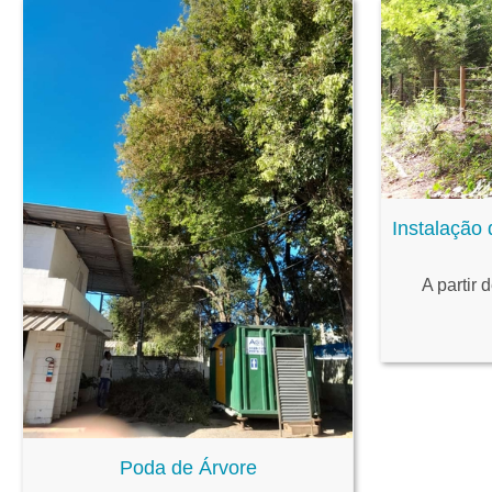
Instalação
A partir 
Poda de Árvore