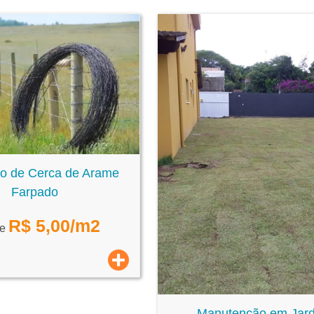
ão de Cerca de Arame
Farpado
R$
5,00
/m2
de
Manutenção em Jar