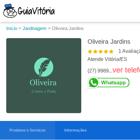
Início
>
Jardinagem
>
Oliveira Jardins
Oliveira Jardins
1
Avaliaç
Atende Vitória
/
ES
ver tele
(27) 9989...
Produtos e Serviços
Informações