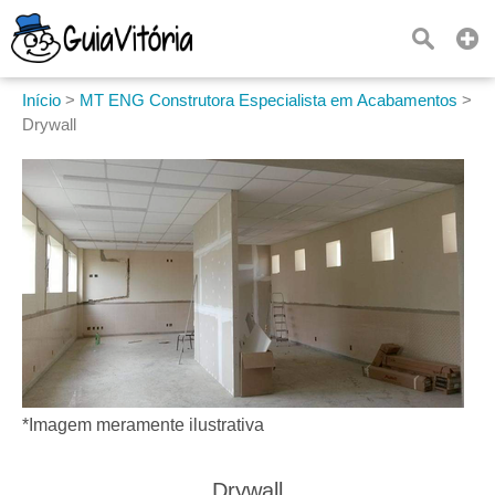
Início
>
MT ENG Construtora Especialista em Acabamentos
>
Drywall
*Imagem meramente ilustrativa
Drywall