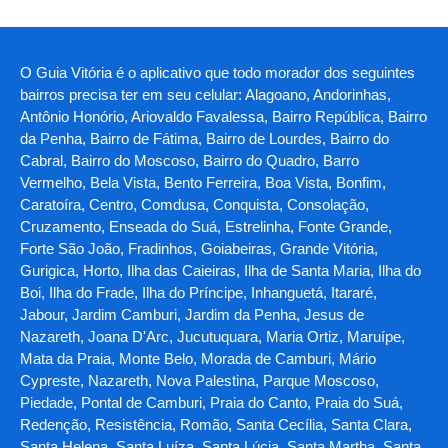
O Guia Vitória é o aplicativo que todo morador dos seguintes
bairros precisa ter em seu celular: Alagoano, Andorinhas,
Antônio Honório, Ariovaldo Favalessa, Bairro República, Bairro
da Penha, Bairro de Fátima, Bairro de Lourdes, Bairro do
Cabral, Bairro do Moscoso, Bairro do Quadro, Barro
Vermelho, Bela Vista, Bento Ferreira, Boa Vista, Bonfim,
Caratoíra, Centro, Comdusa, Conquista, Consolação,
Cruzamento, Enseada do Suá, Estrelinha, Fonte Grande,
Forte São João, Fradinhos, Goiabeiras, Grande Vitória,
Gurigica, Horto, Ilha das Caieiras, Ilha de Santa Maria, Ilha do
Boi, Ilha do Frade, Ilha do Príncipe, Inhanguetá, Itararé,
Jabour, Jardim Camburi, Jardim da Penha, Jesus de
Nazareth, Joana D'Arc, Jucutuquara, Maria Ortiz, Maruípe,
Mata da Praia, Monte Belo, Morada de Camburi, Mário
Cypreste, Nazareth, Nova Palestina, Parque Moscoso,
Piedade, Pontal de Camburi, Praia do Canto, Praia do Suá,
Redenção, Resistência, Romão, Santa Cecília, Santa Clara,
Santa Helena, Santa Luíza, Santa Lúcia, Santa Martha, Santa