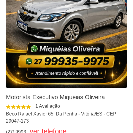
Motorista Executivo Miquéias Oliveira
1
Avaliação
Beco Rafael Xavier 65. Da Penha
-
Vitória
/
ES
- CEP
29047-173
ver telefone
(27) 9993...