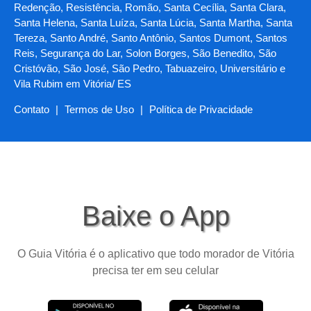
Redenção, Resistência, Romão, Santa Cecília, Santa Clara,
Santa Helena, Santa Luíza, Santa Lúcia, Santa Martha, Santa
Tereza, Santo André, Santo Antônio, Santos Dumont, Santos
Reis, Segurança do Lar, Solon Borges, São Benedito, São
Cristóvão, São José, São Pedro, Tabuazeiro, Universitário e
Vila Rubim em Vitória/ ES
Contato
|
Termos de Uso
|
Política de Privacidade
Baixe o App
O Guia Vitória é o aplicativo que todo morador de Vitória
precisa ter em seu celular