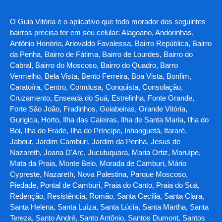
O Guia Vitória é o aplicativo que todo morador dos seguintes
bairros precisa ter em seu celular: Alagoano, Andorinhas,
Antônio Honório, Ariovaldo Favalessa, Bairro República, Bairro
da Penha, Bairro de Fátima, Bairro de Lourdes, Bairro do
Cabral, Bairro do Moscoso, Bairro do Quadro, Barro
Vermelho, Bela Vista, Bento Ferreira, Boa Vista, Bonfim,
Caratoíra, Centro, Comdusa, Conquista, Consolação,
Cruzamento, Enseada do Suá, Estrelinha, Fonte Grande,
Forte São João, Fradinhos, Goiabeiras, Grande Vitória,
Gurigica, Horto, Ilha das Caieiras, Ilha de Santa Maria, Ilha do
Boi, Ilha do Frade, Ilha do Príncipe, Inhanguetá, Itararé,
Jabour, Jardim Camburi, Jardim da Penha, Jesus de
Nazareth, Joana D'Arc, Jucutuquara, Maria Ortiz, Maruípe,
Mata da Praia, Monte Belo, Morada de Camburi, Mário
Cypreste, Nazareth, Nova Palestina, Parque Moscoso,
Piedade, Pontal de Camburi, Praia do Canto, Praia do Suá,
Redenção, Resistência, Romão, Santa Cecília, Santa Clara,
Santa Helena, Santa Luíza, Santa Lúcia, Santa Martha, Santa
Tereza, Santo André, Santo Antônio, Santos Dumont, Santos