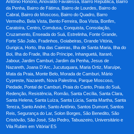
Antônio Honório, Ariovaldo Favalessa, Bairro República, Bairro
da Penha, Bairro de Fátima, Bairro de Lourdes, Bairro do
Cabral, Bairro do Moscoso, Bairro do Quadro, Barro
Vermelho, Bela Vista, Bento Ferreira, Boa Vista, Bonfim,
Caratoíra, Centro, Comdusa, Conquista, Consolação,
Cruzamento, Enseada do Suá, Estrelinha, Fonte Grande,
Forte São João, Fradinhos, Goiabeiras, Grande Vitória,
Gurigica, Horto, Ilha das Caieiras, Ilha de Santa Maria, Ilha do
Boi, Ilha do Frade, Ilha do Príncipe, Inhanguetá, Itararé,
Jabour, Jardim Camburi, Jardim da Penha, Jesus de
Nazareth, Joana D'Arc, Jucutuquara, Maria Ortiz, Maruípe,
Mata da Praia, Monte Belo, Morada de Camburi, Mário
Cypreste, Nazareth, Nova Palestina, Parque Moscoso,
Piedade, Pontal de Camburi, Praia do Canto, Praia do Suá,
Redenção, Resistência, Romão, Santa Cecília, Santa Clara,
Santa Helena, Santa Luíza, Santa Lúcia, Santa Martha, Santa
Tereza, Santo André, Santo Antônio, Santos Dumont, Santos
Reis, Segurança do Lar, Solon Borges, São Benedito, São
Cristóvão, São José, São Pedro, Tabuazeiro, Universitário e
Vila Rubim em Vitória/ ES