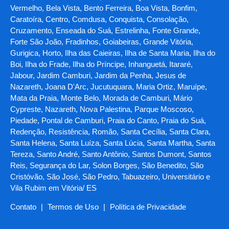
Vermelho, Bela Vista, Bento Ferreira, Boa Vista, Bonfim,
Caratoíra, Centro, Comdusa, Conquista, Consolação,
Cruzamento, Enseada do Suá, Estrelinha, Fonte Grande,
Forte São João, Fradinhos, Goiabeiras, Grande Vitória,
Gurigica, Horto, Ilha das Caieiras, Ilha de Santa Maria, Ilha do
Boi, Ilha do Frade, Ilha do Príncipe, Inhanguetá, Itararé,
Jabour, Jardim Camburi, Jardim da Penha, Jesus de
Nazareth, Joana D'Arc, Jucutuquara, Maria Ortiz, Maruípe,
Mata da Praia, Monte Belo, Morada de Camburi, Mário
Cypreste, Nazareth, Nova Palestina, Parque Moscoso,
Piedade, Pontal de Camburi, Praia do Canto, Praia do Suá,
Redenção, Resistência, Romão, Santa Cecília, Santa Clara,
Santa Helena, Santa Luíza, Santa Lúcia, Santa Martha, Santa
Tereza, Santo André, Santo Antônio, Santos Dumont, Santos
Reis, Segurança do Lar, Solon Borges, São Benedito, São
Cristóvão, São José, São Pedro, Tabuazeiro, Universitário e
Vila Rubim em Vitória/ ES
Contato
|
Termos de Uso
|
Política de Privacidade