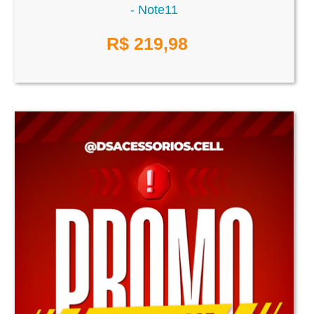
- Note11
R$
219,98