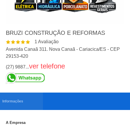
BRUZI CONSTRUÇÃO E REFORMAS
1
Avaliação
Avenida Canaã 311. Nova Canaã
-
Cariacica
/
ES
- CEP
29153-420
ver telefone
(27) 9887...
Informações
A Empresa