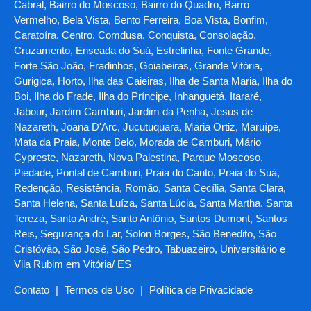
Cabral, Bairro do Moscoso, Bairro do Quadro, Barro
Vermelho, Bela Vista, Bento Ferreira, Boa Vista, Bonfim,
Caratoíra, Centro, Comdusa, Conquista, Consolação,
Cruzamento, Enseada do Suá, Estrelinha, Fonte Grande,
Forte São João, Fradinhos, Goiabeiras, Grande Vitória,
Gurigica, Horto, Ilha das Caieiras, Ilha de Santa Maria, Ilha do
Boi, Ilha do Frade, Ilha do Príncipe, Inhanguetá, Itararé,
Jabour, Jardim Camburi, Jardim da Penha, Jesus de
Nazareth, Joana D'Arc, Jucutuquara, Maria Ortiz, Maruípe,
Mata da Praia, Monte Belo, Morada de Camburi, Mário
Cypreste, Nazareth, Nova Palestina, Parque Moscoso,
Piedade, Pontal de Camburi, Praia do Canto, Praia do Suá,
Redenção, Resistência, Romão, Santa Cecília, Santa Clara,
Santa Helena, Santa Luíza, Santa Lúcia, Santa Martha, Santa
Tereza, Santo André, Santo Antônio, Santos Dumont, Santos
Reis, Segurança do Lar, Solon Borges, São Benedito, São
Cristóvão, São José, São Pedro, Tabuazeiro, Universitário e
Vila Rubim em Vitória/ ES
Contato
|
Termos de Uso
|
Política de Privacidade