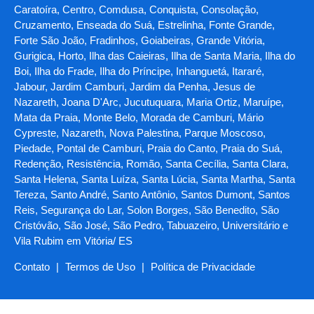
Caratoíra, Centro, Comdusa, Conquista, Consolação,
Cruzamento, Enseada do Suá, Estrelinha, Fonte Grande,
Forte São João, Fradinhos, Goiabeiras, Grande Vitória,
Gurigica, Horto, Ilha das Caieiras, Ilha de Santa Maria, Ilha do
Boi, Ilha do Frade, Ilha do Príncipe, Inhanguetá, Itararé,
Jabour, Jardim Camburi, Jardim da Penha, Jesus de
Nazareth, Joana D'Arc, Jucutuquara, Maria Ortiz, Maruípe,
Mata da Praia, Monte Belo, Morada de Camburi, Mário
Cypreste, Nazareth, Nova Palestina, Parque Moscoso,
Piedade, Pontal de Camburi, Praia do Canto, Praia do Suá,
Redenção, Resistência, Romão, Santa Cecília, Santa Clara,
Santa Helena, Santa Luíza, Santa Lúcia, Santa Martha, Santa
Tereza, Santo André, Santo Antônio, Santos Dumont, Santos
Reis, Segurança do Lar, Solon Borges, São Benedito, São
Cristóvão, São José, São Pedro, Tabuazeiro, Universitário e
Vila Rubim em Vitória/ ES
Contato
|
Termos de Uso
|
Política de Privacidade