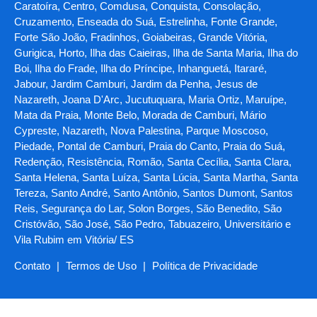
Caratoíra, Centro, Comdusa, Conquista, Consolação,
Cruzamento, Enseada do Suá, Estrelinha, Fonte Grande,
Forte São João, Fradinhos, Goiabeiras, Grande Vitória,
Gurigica, Horto, Ilha das Caieiras, Ilha de Santa Maria, Ilha do
Boi, Ilha do Frade, Ilha do Príncipe, Inhanguetá, Itararé,
Jabour, Jardim Camburi, Jardim da Penha, Jesus de
Nazareth, Joana D'Arc, Jucutuquara, Maria Ortiz, Maruípe,
Mata da Praia, Monte Belo, Morada de Camburi, Mário
Cypreste, Nazareth, Nova Palestina, Parque Moscoso,
Piedade, Pontal de Camburi, Praia do Canto, Praia do Suá,
Redenção, Resistência, Romão, Santa Cecília, Santa Clara,
Santa Helena, Santa Luíza, Santa Lúcia, Santa Martha, Santa
Tereza, Santo André, Santo Antônio, Santos Dumont, Santos
Reis, Segurança do Lar, Solon Borges, São Benedito, São
Cristóvão, São José, São Pedro, Tabuazeiro, Universitário e
Vila Rubim em Vitória/ ES
Contato
|
Termos de Uso
|
Política de Privacidade