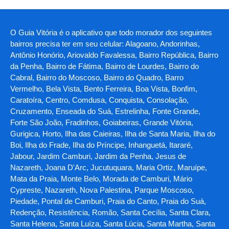
O Guia Vitória é o aplicativo que todo morador dos seguintes
bairros precisa ter em seu celular: Alagoano, Andorinhas,
Antônio Honório, Ariovaldo Favalessa, Bairro República, Bairro
da Penha, Bairro de Fátima, Bairro de Lourdes, Bairro do
Cabral, Bairro do Moscoso, Bairro do Quadro, Barro
Vermelho, Bela Vista, Bento Ferreira, Boa Vista, Bonfim,
Caratoíra, Centro, Comdusa, Conquista, Consolação,
Cruzamento, Enseada do Suá, Estrelinha, Fonte Grande,
Forte São João, Fradinhos, Goiabeiras, Grande Vitória,
Gurigica, Horto, Ilha das Caieiras, Ilha de Santa Maria, Ilha do
Boi, Ilha do Frade, Ilha do Príncipe, Inhanguetá, Itararé,
Jabour, Jardim Camburi, Jardim da Penha, Jesus de
Nazareth, Joana D'Arc, Jucutuquara, Maria Ortiz, Maruípe,
Mata da Praia, Monte Belo, Morada de Camburi, Mário
Cypreste, Nazareth, Nova Palestina, Parque Moscoso,
Piedade, Pontal de Camburi, Praia do Canto, Praia do Suá,
Redenção, Resistência, Romão, Santa Cecília, Santa Clara,
Santa Helena, Santa Luíza, Santa Lúcia, Santa Martha, Santa