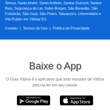
Tereza, Santo André, Santo Antônio, Santos Dumont, Santos
Reis, Segurança do Lar, Solon Borges, São Benedito, São
Cristóvão, São José, São Pedro, Tabuazeiro, Universitário e
Vila Rubim em Vitória/ ES
Contato
|
Termos de Uso
|
Política de Privacidade
Baixe o App
O Guia Vitória é o aplicativo que todo morador de Vitória
precisa ter em seu celular