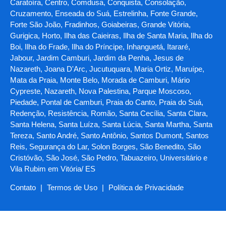
Caratoíra, Centro, Comdusa, Conquista, Consolação,
Cruzamento, Enseada do Suá, Estrelinha, Fonte Grande,
Forte São João, Fradinhos, Goiabeiras, Grande Vitória,
Gurigica, Horto, Ilha das Caieiras, Ilha de Santa Maria, Ilha do
Boi, Ilha do Frade, Ilha do Príncipe, Inhanguetá, Itararé,
Jabour, Jardim Camburi, Jardim da Penha, Jesus de
Nazareth, Joana D'Arc, Jucutuquara, Maria Ortiz, Maruípe,
Mata da Praia, Monte Belo, Morada de Camburi, Mário
Cypreste, Nazareth, Nova Palestina, Parque Moscoso,
Piedade, Pontal de Camburi, Praia do Canto, Praia do Suá,
Redenção, Resistência, Romão, Santa Cecília, Santa Clara,
Santa Helena, Santa Luíza, Santa Lúcia, Santa Martha, Santa
Tereza, Santo André, Santo Antônio, Santos Dumont, Santos
Reis, Segurança do Lar, Solon Borges, São Benedito, São
Cristóvão, São José, São Pedro, Tabuazeiro, Universitário e
Vila Rubim em Vitória/ ES
Contato
|
Termos de Uso
|
Política de Privacidade