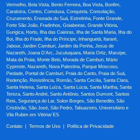
Vermelho, Bela Vista, Bento Ferreira, Boa Vista, Bonfim,
Caratoíra, Centro, Comdusa, Conquista, Consolação,
Cruzamento, Enseada do Suá, Estrelinha, Fonte Grande,
Forte São João, Fradinhos, Goiabeiras, Grande Vitória,
Gurigica, Horto, Ilha das Caieiras, Ilha de Santa Maria, Ilha do
Boi, Ilha do Frade, Ilha do Príncipe, Inhanguetá, Itararé,
Jabour, Jardim Camburi, Jardim da Penha, Jesus de
Nazareth, Joana D'Arc, Jucutuquara, Maria Ortiz, Maruípe,
Mata da Praia, Monte Belo, Morada de Camburi, Mário
Cypreste, Nazareth, Nova Palestina, Parque Moscoso,
Piedade, Pontal de Camburi, Praia do Canto, Praia do Suá,
Redenção, Resistência, Romão, Santa Cecília, Santa Clara,
Santa Helena, Santa Luíza, Santa Lúcia, Santa Martha, Santa
Tereza, Santo André, Santo Antônio, Santos Dumont, Santos
Reis, Segurança do Lar, Solon Borges, São Benedito, São
Cristóvão, São José, São Pedro, Tabuazeiro, Universitário e
Vila Rubim em Vitória/ ES
Contato
|
Termos de Uso
|
Política de Privacidade