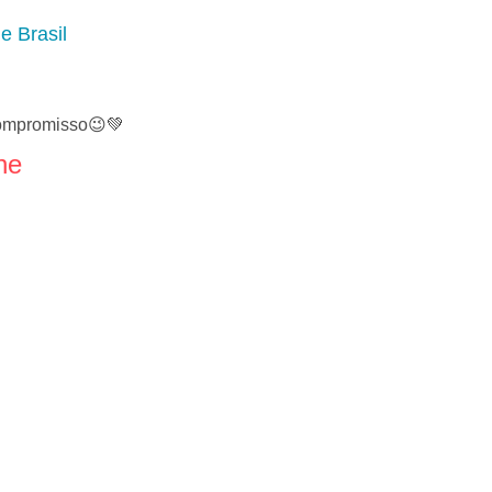
e Brasil
ompromisso😉💚
ne