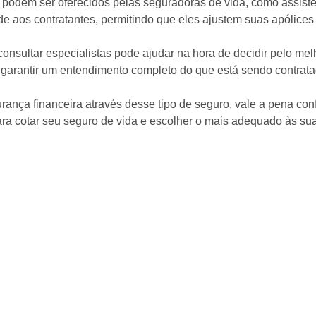
s podem ser oferecidos pelas seguradoras de vida, como assistê
ade aos contratantes, permitindo que eles ajustem suas apólices
sultar especialistas pode ajudar na hora de decidir pelo melh
garantir um entendimento completo do que está sendo contrata
ança financeira através desse tipo de seguro, vale a pena conf
para cotar seu seguro de vida e escolher o mais adequado às s