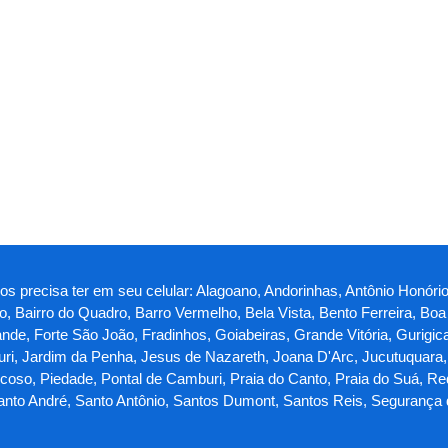
ros precisa ter em seu celular: Alagoano, Andorinhas, Antônio Honório
o, Bairro do Quadro, Barro Vermelho, Bela Vista, Bento Ferreira, Bo
 Forte São João, Fradinhos, Goiabeiras, Grande Vitória, Gurigica, Ho
mburi, Jardim da Penha, Jesus de Nazareth, Joana D'Arc, Jucutuquara
oso, Piedade, Pontal de Camburi, Praia do Canto, Praia do Suá, Re
Santo André, Santo Antônio, Santos Dumont, Santos Reis, Segurança 