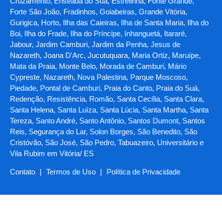
Cruzamento, Enseada do Suá, Estrelinha, Fonte Grande,
Forte São João, Fradinhos, Goiabeiras, Grande Vitória,
Gurigica, Horto, Ilha das Caieiras, Ilha de Santa Maria, Ilha do
Boi, Ilha do Frade, Ilha do Príncipe, Inhanguetá, Itararé,
Jabour, Jardim Camburi, Jardim da Penha, Jesus de
Nazareth, Joana D'Arc, Jucutuquara, Maria Ortiz, Maruípe,
Mata da Praia, Monte Belo, Morada de Camburi, Mário
Cypreste, Nazareth, Nova Palestina, Parque Moscoso,
Piedade, Pontal de Camburi, Praia do Canto, Praia do Suá,
Redenção, Resistência, Romão, Santa Cecília, Santa Clara,
Santa Helena, Santa Luíza, Santa Lúcia, Santa Martha, Santa
Tereza, Santo André, Santo Antônio, Santos Dumont, Santos
Reis, Segurança do Lar, Solon Borges, São Benedito, São
Cristóvão, São José, São Pedro, Tabuazeiro, Universitário e
Vila Rubim em Vitória/ ES
Contato
|
Termos de Uso
|
Política de Privacidade