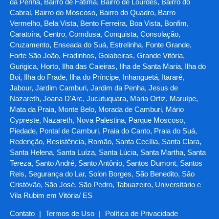
da Penha, Bairro de Fátima, Bairro de Lourdes, Bairro do
Cabral, Bairro do Moscoso, Bairro do Quadro, Barro
Vermelho, Bela Vista, Bento Ferreira, Boa Vista, Bonfim,
Caratoíra, Centro, Comdusa, Conquista, Consolação,
Cruzamento, Enseada do Suá, Estrelinha, Fonte Grande,
Forte São João, Fradinhos, Goiabeiras, Grande Vitória,
Gurigica, Horto, Ilha das Caieiras, Ilha de Santa Maria, Ilha do
Boi, Ilha do Frade, Ilha do Príncipe, Inhanguetá, Itararé,
Jabour, Jardim Camburi, Jardim da Penha, Jesus de
Nazareth, Joana D'Arc, Jucutuquara, Maria Ortiz, Maruípe,
Mata da Praia, Monte Belo, Morada de Camburi, Mário
Cypreste, Nazareth, Nova Palestina, Parque Moscoso,
Piedade, Pontal de Camburi, Praia do Canto, Praia do Suá,
Redenção, Resistência, Romão, Santa Cecília, Santa Clara,
Santa Helena, Santa Luíza, Santa Lúcia, Santa Martha, Santa
Tereza, Santo André, Santo Antônio, Santos Dumont, Santos
Reis, Segurança do Lar, Solon Borges, São Benedito, São
Cristóvão, São José, São Pedro, Tabuazeiro, Universitário e
Vila Rubim em Vitória/ ES
Contato
|
Termos de Uso
|
Política de Privacidade