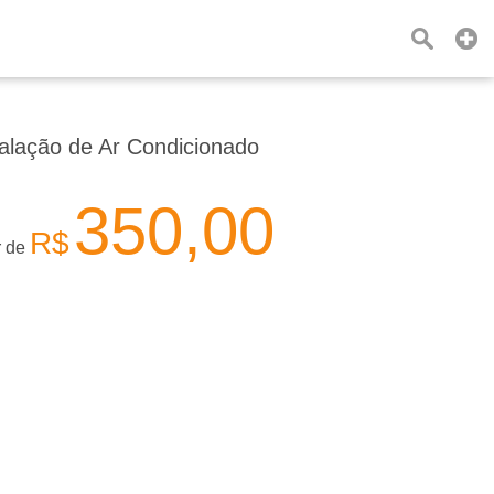
talação de Ar Condicionado
350,00
R$
r de