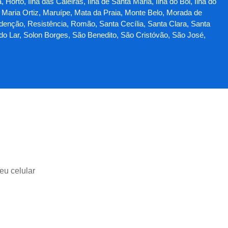
rto, Ilha das Caieiras, Ilha de Santa Maria, Ilha do Boi, Ilha do
, Maria Ortiz, Maruípe, Mata da Praia, Monte Belo, Morada de
denção, Resistência, Romão, Santa Cecília, Santa Clara, Santa
do Lar, Solon Borges, São Benedito, São Cristóvão, São José,
eu celular