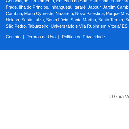
Consolação, Cruzamento, Enseada do Suá, Estrelinha, Fonte Grande,
Frade, Ilha do Príncipe, Inhanguetá, Itararé, Jabour, Jardim Ca
Camburi, Mário Cypreste, Nazareth, Nova Palestina, Parque Mosc
Helena, Santa Luíza, Santa Lúcia, Santa Martha, Santa Tereza, 
São Pedro, Tabuazeiro, Universitário e Vila Rubim em Vitória/ ES
Contato
|
Termos de Uso
|
Política de Privacidade
O Guia Vi