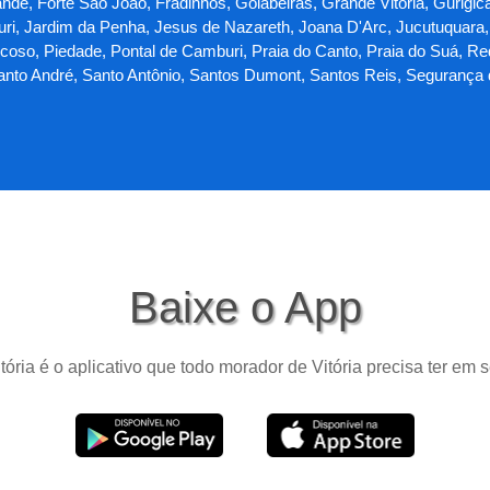
 Forte São João, Fradinhos, Goiabeiras, Grande Vitória, Gurigica, Ho
mburi, Jardim da Penha, Jesus de Nazareth, Joana D'Arc, Jucutuquara
oso, Piedade, Pontal de Camburi, Praia do Canto, Praia do Suá, Re
Santo André, Santo Antônio, Santos Dumont, Santos Reis, Segurança 
Baixe o App
tória é o aplicativo que todo morador de Vitória precisa ter em s