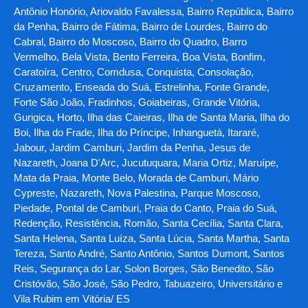
Antônio Honório, Ariovaldo Favalessa, Bairro República, Bairro
da Penha, Bairro de Fátima, Bairro de Lourdes, Bairro do
Cabral, Bairro do Moscoso, Bairro do Quadro, Barro
Vermelho, Bela Vista, Bento Ferreira, Boa Vista, Bonfim,
Caratoíra, Centro, Comdusa, Conquista, Consolação,
Cruzamento, Enseada do Suá, Estrelinha, Fonte Grande,
Forte São João, Fradinhos, Goiabeiras, Grande Vitória,
Gurigica, Horto, Ilha das Caieiras, Ilha de Santa Maria, Ilha do
Boi, Ilha do Frade, Ilha do Príncipe, Inhanguetá, Itararé,
Jabour, Jardim Camburi, Jardim da Penha, Jesus de
Nazareth, Joana D'Arc, Jucutuquara, Maria Ortiz, Maruípe,
Mata da Praia, Monte Belo, Morada de Camburi, Mário
Cypreste, Nazareth, Nova Palestina, Parque Moscoso,
Piedade, Pontal de Camburi, Praia do Canto, Praia do Suá,
Redenção, Resistência, Romão, Santa Cecília, Santa Clara,
Santa Helena, Santa Luíza, Santa Lúcia, Santa Martha, Santa
Tereza, Santo André, Santo Antônio, Santos Dumont, Santos
Reis, Segurança do Lar, Solon Borges, São Benedito, São
Cristóvão, São José, São Pedro, Tabuazeiro, Universitário e
Vila Rubim em Vitória/ ES