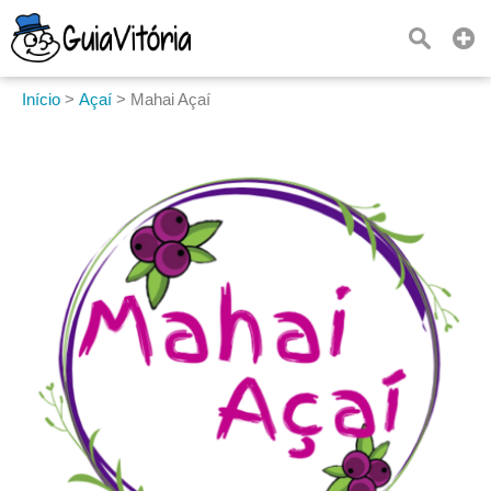
Início
>
Açaí
>
Mahai Açaí