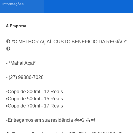
Informações
A Empresa
🛑 *O MELHOR AÇAÍ, CUSTO BENEFICIO DA REGIÃO*
🛑
- *Mahai Açaí*
- (27) 99886-7028
▫️Copo de 300ml - 12 Reais
▫️Copo de 500ml - 15 Reais
▫️Copo de 700ml - 17 Reais
▫️Entregamos em sua residência 🚲💨 🛵💨