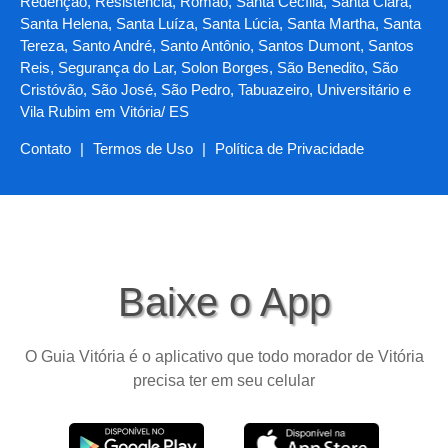
Redenção, Resistência, Romão, Santa Cecília, Santa Clara,
Santa Helena, Santa Luíza, Santa Lúcia, Santa Martha, Santa
Tereza, Santo André, Santo Antônio, Santos Dumont, Santos
Reis, Segurança do Lar, Solon Borges, São Benedito, São
Cristóvão, São José, São Pedro, Tabuazeiro, Universitário e
Vila Rubim em Vitória/ ES
Contato
|
Termos de Uso
|
Política de Privacidade
Baixe o App
O Guia Vitória é o aplicativo que todo morador de Vitória
precisa ter em seu celular