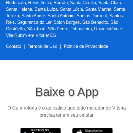
Redenção, Resistência, Romão, Santa Cecília, Santa Clara,
Santa Helena, Santa Luíza, Santa Lúcia, Santa Martha, Santa
Tereza, Santo André, Santo Antônio, Santos Dumont, Santos
Reis, Segurança do Lar, Solon Borges, São Benedito, São
Cristóvão, São José, São Pedro, Tabuazeiro, Universitário e
Vila Rubim em Vitória/ ES
Contato
|
Termos de Uso
|
Política de Privacidade
Baixe o App
O Guia Vitória é o aplicativo que todo morador de Vitória
precisa ter em seu celular