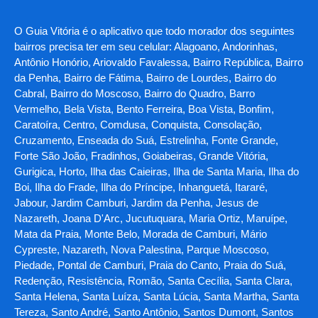
O Guia Vitória é o aplicativo que todo morador dos seguintes
bairros precisa ter em seu celular: Alagoano, Andorinhas,
Antônio Honório, Ariovaldo Favalessa, Bairro República, Bairro
da Penha, Bairro de Fátima, Bairro de Lourdes, Bairro do
Cabral, Bairro do Moscoso, Bairro do Quadro, Barro
Vermelho, Bela Vista, Bento Ferreira, Boa Vista, Bonfim,
Caratoíra, Centro, Comdusa, Conquista, Consolação,
Cruzamento, Enseada do Suá, Estrelinha, Fonte Grande,
Forte São João, Fradinhos, Goiabeiras, Grande Vitória,
Gurigica, Horto, Ilha das Caieiras, Ilha de Santa Maria, Ilha do
Boi, Ilha do Frade, Ilha do Príncipe, Inhanguetá, Itararé,
Jabour, Jardim Camburi, Jardim da Penha, Jesus de
Nazareth, Joana D'Arc, Jucutuquara, Maria Ortiz, Maruípe,
Mata da Praia, Monte Belo, Morada de Camburi, Mário
Cypreste, Nazareth, Nova Palestina, Parque Moscoso,
Piedade, Pontal de Camburi, Praia do Canto, Praia do Suá,
Redenção, Resistência, Romão, Santa Cecília, Santa Clara,
Santa Helena, Santa Luíza, Santa Lúcia, Santa Martha, Santa
Tereza, Santo André, Santo Antônio, Santos Dumont, Santos